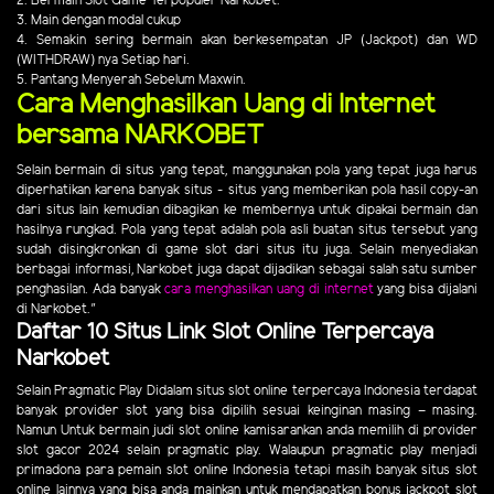
2. Bermain Slot Game Terpopuler Narkobet.
3. Main dengan modal cukup
4. Semakin sering bermain akan berkesempatan JP (Jackpot) dan WD
(WITHDRAW) nya Setiap hari.
5. Pantang Menyerah Sebelum Maxwin.
Cara Menghasilkan Uang di Internet
bersama
NARKOBET
Selain bermain di situs yang tepat, manggunakan pola yang tepat juga harus
diperhatikan karena banyak situs - situs yang memberikan pola hasil copy-an
dari situs lain kemudian dibagikan ke membernya untuk dipakai bermain dan
hasilnya rungkad. Pola yang tepat adalah pola asli buatan situs tersebut yang
sudah disingkronkan di game slot dari situs itu juga. Selain menyediakan
berbagai informasi, Narkobet juga dapat dijadikan sebagai salah satu sumber
penghasilan. Ada banyak
cara menghasilkan uang di internet
yang bisa dijalani
di Narkobet.”
Daftar 10 Situs Link Slot Online Terpercaya
Narkobet
Selain Pragmatic Play Didalam situs slot online terpercaya Indonesia terdapat
banyak provider slot yang bisa dipilih sesuai keinginan masing – masing.
Namun Untuk bermain judi slot online kamisarankan anda memilih di provider
slot gacor 2024 selain pragmatic play. Walaupun pragmatic play menjadi
primadona para pemain slot online Indonesia tetapi masih banyak situs slot
online lainnya yang bisa anda mainkan untuk mendapatkan bonus jackpot slot