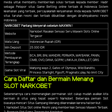
media untuk membantu memberikan solusi terbaik kepada member. Hadir
sebagai Pelopor situs Game Betting online terbaik di Indonesia Sistem
keamanan yang terbaik, percayakanlah kenyamanan Anda kepada NARKOBET
situs taruhan resmi dan terbaik dibuktikan dengan diraihnyalisensi resmi
indonesia
NARKOBET Pantang Menyerah sebelum MAXWIN !
Narkobet Rasakan Sensasi Seru Maxwin Slots Online
Website
Tergacor
Mata Uang
Indonesian Rupiah (IDR)
Min Deposit
25.000 IDR
Metode
BCA, BRI, BNI, MANDIRI, PERMATA, MAYBANK, PANIN,
Pembayaran
CIMB, OVO, DANA, GOPAY, LINKAJA, EWALLET, QRIS
Terlengkap
Mahjong ways 2, Gates of Olympus, Wild Bandito,
Game Slot Viral
Princess Starlight, Pgsoft, Pragmatic play, No limit City
Cara Daftar dan Bermain Menang
SLOT NARKOBET
Sebenenarnya cara memenangkan permainan slot cukup mudah asalkan kita
bermain di situs yang tepat seperti Narkobet. Beberapa pemain Slot
biasanya mencari Situs Gampang Menang dikarenakan karena hal berikut :
1. Narkobet Situs Slot online Resmi yang memberikan Sensasi Maxwin Terbaik.