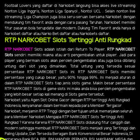
Football Lovers yang daftar di Narkobet langsung bisa akses live streaming
Nonton Liga Inggris, Nonton Liga Spanyol , Nontol UCL . Selain nonton live
streaming Liga Champion juga bisa seru-seruan bersama Narkobet dengan
mendukung tim favorit anda dengan cara pasang Taruhan. Narkobet memiliki
fitur pasaran bola terupdate dan modern. Dukung Tim Favorit anda hanya di
Narkobet daftar atau Narko Bet daftar atau Narkobets daftar.
RTP NARKOBET Slots Tertinggi Anti Rungkad
RTP NARKOBET
Slots adalah istilah dari Return To Player.
RTP NARKOBET
Slots
sendiri memiliki makna atau arti pengembalian untuk player. Jadi para
player yang bermain slots akan peroleh pengembalian atau juga bisa dibilang
untung dari slot yang dimainkan. Total untung yang tersedia sesuai
persentase RTP NARKOBET Slots ini. RTP NARKOBET Slots memiliki
persentase yang cukup besar, yaitu 90% hingga 99%. Ini menjadi aturan di
dalam RTP NARKOBET Slots tiap jenis slots game. Makin besar persentase
RTP NARKOBET Slots di game slots ini maka anda bisa peroleh pengembalian
yang lebih besar setiap kali menang di Slots game tersebut.
Narkobet yaitu Agen Slot Online Gacor dengan RTP tertinggi Anti Rungkad
Indonesia, kenyamanan dalam bermain kepada para Member Tergacor
Narkobet, menjamin RTP Tinggi dengan bertujuan untuk memanjakan seluruh
para Member Narkobet.Mengapa RTP NARKOBET Slots Tertinggi Anti
Rungkad ? Karena Karena RTP NARKOBET Slots didukung fitur canggih dan
modern sehingga membuat RTP NARKOBET Slots menjadi yang Tertinggi dan
Paling Update, Dan Tersedia Beragam Bank Konvensional Besar Indonesia, Di
antaranya Bank BCA, BRI , BNI MANDIRI, PERMATA, BSI, MAYBANK, MEGA dan