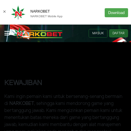
×
NARKOBET
Download
NARKOBET Mobile App
MASUK
DAFTAR
TENTANG KAMI
MOBILE
INFO
SPONSORS
KEWAJIBAN
Kami ingin pemain kami untuk bersenang-senang bermain
di
NARKOBET
, sehingga kami mendorong game yang
bertanggung jawab. Kami mengizinkan pemain kami untuk
menentukan batas mereka dari game yang bertanggung
jawab, kemudian kami membantu dengan alat manajemen