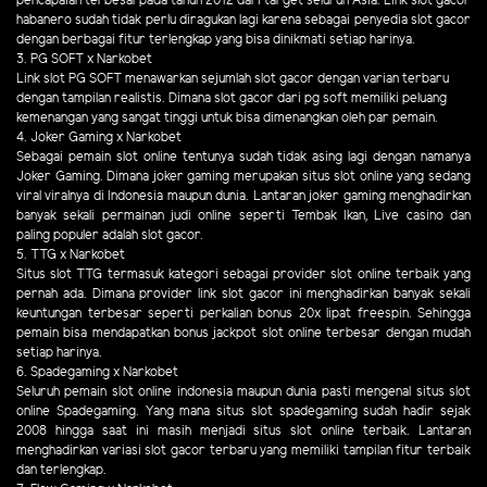
pencapaian terbesarpada tahun 2012 dari target seluruh Asia. Link slot gacor
habanero sudah tidak perlu diragukan lagi karena sebagai penyedia slot gacor
dengan berbagai fitur terlengkap yang bisa dinikmati setiap harinya.
3. PG SOFT x Narkobet
Link slot PG SOFT menawarkan sejumlah slot gacor dengan varian terbaru
dengan tampilan realistis. Dimana slot gacor dari pg soft memiliki peluang
kemenangan yang sangat tinggi untuk bisa dimenangkan oleh par pemain.
4. Joker Gaming x Narkobet
Sebagai pemain slot online tentunya sudah tidak asing lagi dengan namanya
Joker Gaming. Dimana joker gaming merupakan situs slot online yang sedang
viral viralnya di Indonesia maupun dunia. Lantaran joker gaming menghadirkan
banyak sekali permainan judi online seperti Tembak Ikan, Live casino dan
paling populer adalah slot gacor.
5. TTG x Narkobet
Situs slot TTG termasuk kategori sebagai provider slot online terbaik yang
pernah ada. Dimana provider link slot gacor ini menghadirkan banyak sekali
keuntungan terbesar seperti perkalian bonus 20x lipat freespin. Sehingga
pemain bisa mendapatkan bonus jackpot slot online terbesar dengan mudah
setiap harinya.
6. Spadegaming x Narkobet
Seluruh pemain slot online indonesia maupun dunia pasti mengenal situs slot
online Spadegaming. Yang mana situs slot spadegaming sudah hadir sejak
2008 hingga saat ini masih menjadi situs slot online terbaik. Lantaran
menghadirkan variasi slot gacor terbaru yang memiliki tampilan fitur terbaik
dan terlengkap.