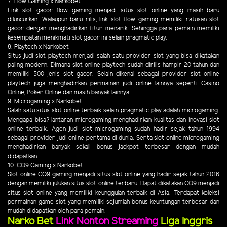
7. Flow Gaming x Narkobet
Link slot gacor flow gaming menjadi situs slot online yang masih baru
diluncurkan. Walaupun baru rilis, link slot flow gaming memiliki ratusan slot
gacor dengan menghadirkan fitur menarik. Sehingga para pemain memiliki
kesempatan menikmati slot gacor ini selain pragmatic play.
8. Playtech x Narkobet
Situs judi slot playtech menjadi salah satu provider slot yang bisa dikatakan
paling modern. Dimana slot online playtech sudah dirilis hampir 20 tahun dan
memiliki 500 jenis slot gacor. Selain dikenal sebagai provider slot online
playtech juga menghadirkan permainan judi online lainnya seperti Casino
Online, Poker Online dan masih banyak lainnya.
9. Microgaming x Narkobet
Salah satu situs slot online terbaik selain pragmatic play adalah microgaming.
Mengapa bisa? lantaran microgaming menghadirkan kualitas dan inovasi slot
online terbaik. Agen judi slot microgaming sudah hadir sejak tahun 1994
sebagai provider judi online pertama di dunia. Serta slot online microgaming
menghadirkan banyak sekali bonus jackpot terbesar dengan mudah
didapatkan.
10. CQ9 Gaming x Narkobet
Slot online CQ9 gaming menjadi situs slot online yang hadir sejak tahun 2016
dengan memiliki julukan situs slot online terbaru. Dapat dikatakan CQ9 menjadi
situs slot online yang memiliki keunggulan terbaik di Asia. Terdapat koleksi
permainan game slot yang memiliki sejumlah bonus keuntungan terbesar dan
mudah didapatkan oleh para pemain.
Narko Bet
Link Nonton Streaming
Liga Inggris