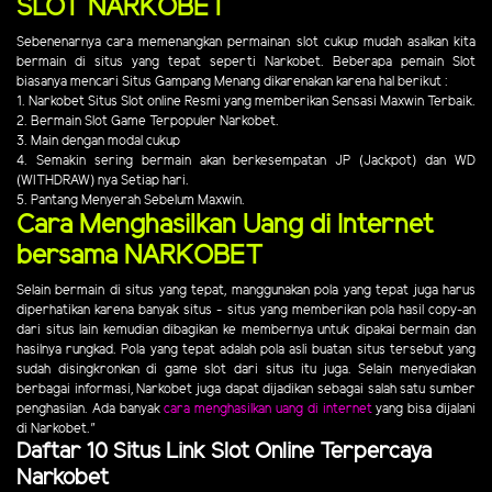
SLOT NARKOBET
Sebenenarnya cara memenangkan permainan slot cukup mudah asalkan kita
bermain di situs yang tepat seperti Narkobet. Beberapa pemain Slot
biasanya mencari Situs Gampang Menang dikarenakan karena hal berikut :
1. Narkobet Situs Slot online Resmi yang memberikan Sensasi Maxwin Terbaik.
2. Bermain Slot Game Terpopuler Narkobet.
3. Main dengan modal cukup
4. Semakin sering bermain akan berkesempatan JP (Jackpot) dan WD
(WITHDRAW) nya Setiap hari.
5. Pantang Menyerah Sebelum Maxwin.
Cara Menghasilkan Uang di Internet
bersama
NARKOBET
Selain bermain di situs yang tepat, manggunakan pola yang tepat juga harus
diperhatikan karena banyak situs - situs yang memberikan pola hasil copy-an
dari situs lain kemudian dibagikan ke membernya untuk dipakai bermain dan
hasilnya rungkad. Pola yang tepat adalah pola asli buatan situs tersebut yang
sudah disingkronkan di game slot dari situs itu juga. Selain menyediakan
berbagai informasi, Narkobet juga dapat dijadikan sebagai salah satu sumber
penghasilan. Ada banyak
cara menghasilkan uang di internet
yang bisa dijalani
di Narkobet.”
Daftar 10 Situs Link Slot Online Terpercaya
Narkobet