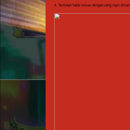
4. Tentukan table sesuai dengan yang ingin dimai