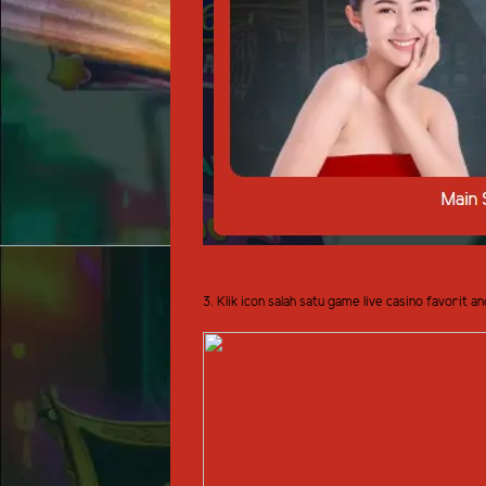
3. Klik icon salah satu game live casino favorit a