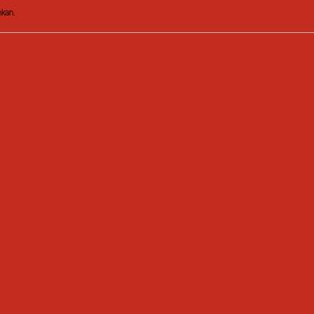
nkan.